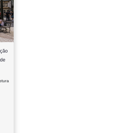
ação
 de
etura