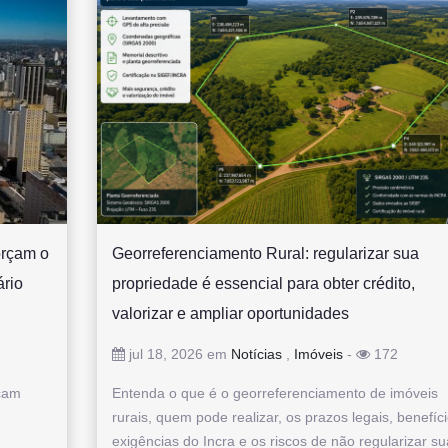
orçam o
Georreferenciamento Rural: regularizar sua
ário
propriedade é essencial para obter crédito,
valorizar e ampliar oportunidades
jul 18, 2026 em
Notícias
,
Imóveis
-
172
rçam
Entenda o que é o georreferenciamento de imóveis
rurais, quem pode realizar, os prazos legais, benefíci
exigências do Incra e os riscos de não regularizar su