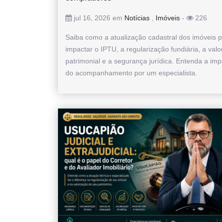
jul 16, 2026 em
Notícias
,
Imóveis
-
226
Saiba como a atualização cadastral dos imóveis 
impactar o IPTU, a regularização fundiária, a valo
patrimonial e a segurança jurídica. Entenda a imp
do acompanhamento por um especialista.