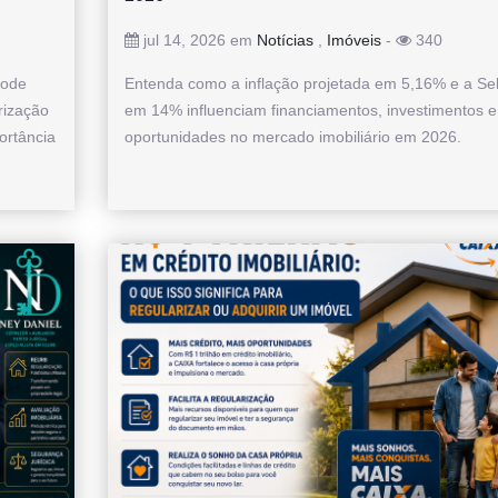
jul 14, 2026 em
Notícias
,
Imóveis
-
340
pode
Entenda como a inflação projetada em 5,16% e a Sel
rização
em 14% influenciam financiamentos, investimentos e
ortância
oportunidades no mercado imobiliário em 2026.