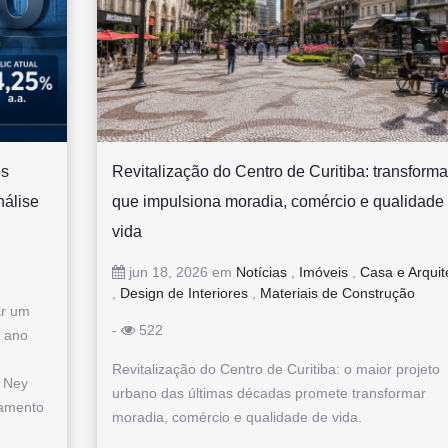
us
Revitalização do Centro de Curitiba: transform
nálise
que impulsiona moradia, comércio e qualidade
vida
jun 18, 2026 em
Notícias
,
Imóveis
,
Casa e Arquit
,
Design de Interiores
,
Materiais de Construção
ar um
-
522
o ano
Revitalização do Centro de Curitiba: o maior projeto
e Ney
urbano das últimas décadas promete transformar
iamento
moradia, comércio e qualidade de vida.