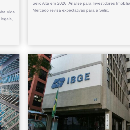
Selic Alta em 2026: Análise para Investidores Imobiliá
Mercado revisa expectativas para a Selic.
nha Vida
legais,