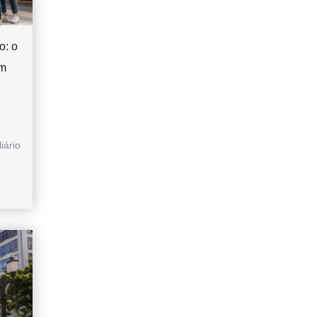
o: o
um
iário