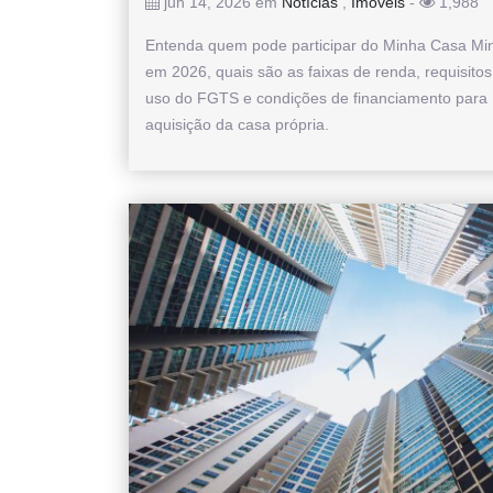
jun 14, 2026 em
Notícias
,
Imóveis
-
1,988
Entenda quem pode participar do Minha Casa Mi
em 2026, quais são as faixas de renda, requisitos 
uso do FGTS e condições de financiamento para
aquisição da casa própria.