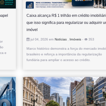
papel
Caixa alcança R$ 1 trilhão em crédito imobiliári
que isso significa para regularizar ou adquirir 
imóvel
jul 04, 2026 em
Notícias
,
Imóveis
-
353
or
ião
Marco histórico demonstra a força do mercado imobil
ica e
brasileiro e reforça a importância da regularização
fundiária para ampliar o acesso ao crédito.